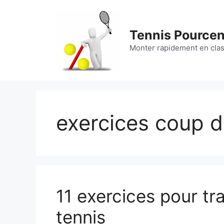
Aller
au
contenu
Tennis Pource
Monter rapidement en cla
exercices coup dr
11 exercices pour tra
tennis