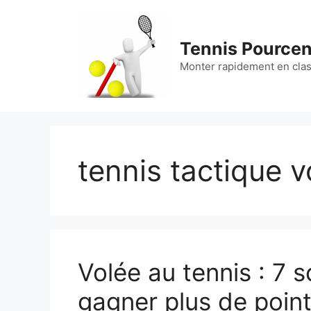
Aller
au
contenu
Tennis Pource
Monter rapidement en cla
tennis tactique v
Volée au tennis : 7 
gagner plus de point 