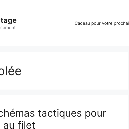
ntage
Cadeau pour votre procha
ssement
olée
schémas tactiques pour
au filet