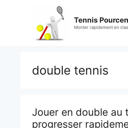
Aller
au
contenu
Tennis Pource
Monter rapidement en cla
double tennis
Jouer en double au t
progresser rapidem