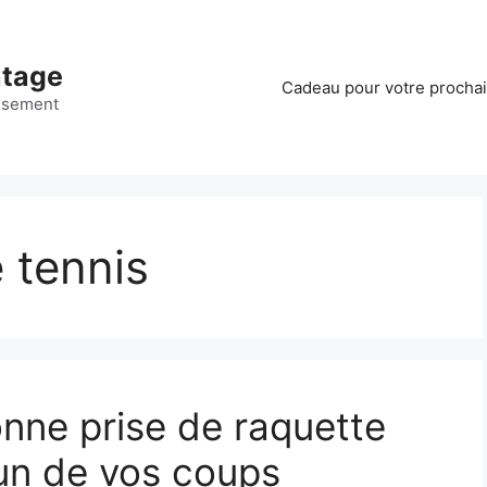
ntage
Cadeau pour votre procha
ssement
 tennis
nne prise de raquette
un de vos coups