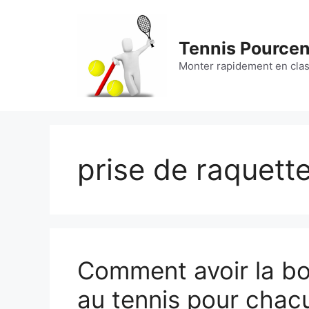
Aller
au
contenu
Tennis Pource
Monter rapidement en cla
prise de raquette
Comment avoir la bo
au tennis pour chac