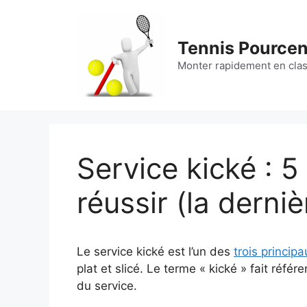
Aller
au
contenu
Tennis Pource
Monter rapidement en cla
Service kické : 5
réussir (la derni
Le service kické est l’un des
trois princip
plat et slicé. Le terme « kické » fait référe
du service.