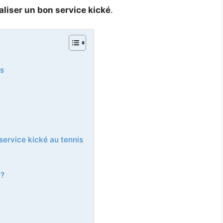
liser un bon service kické
.
is
service kické au tennis
 ?