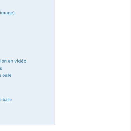
 image)
tion en vidéo
s
 balle
e balle