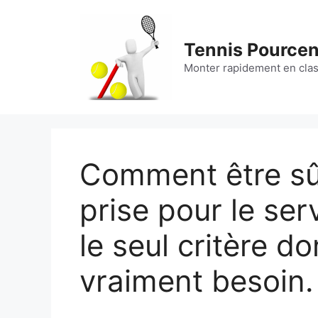
Aller
au
contenu
Tennis Pource
Monter rapidement en cla
Comment être sûr
prise pour le ser
le seul critère d
vraiment besoin.