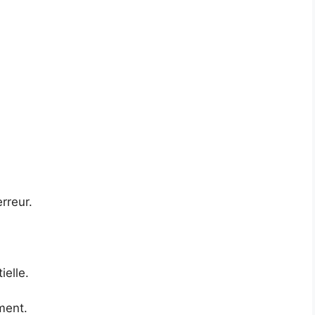
rreur.
ielle.
ment.