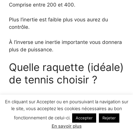
Comprise entre 200 et 400.
Plus l’inertie est faible plus vous aurez du
contrôle.
À l’inverse une inertie importante vous donnera
plus de puissance.
Quelle raquette (idéale)
de tennis choisir ?
Ce développement je l’ai voulu (volontairement)
En cliquant sur Accepter ou en poursuivant la navigation sur
succinct.
le site, vous acceptez les cookies nécessaires au bon
fonctionnement de celui-ci.
Accepter
Rejeter
Vous avez le condensé pour bien choisir votre
En savoir plus
raquette de tennis.