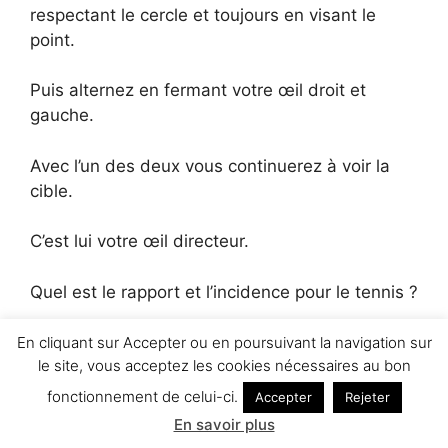
respectant le cercle et toujours en visant le
point.
Puis alternez en fermant votre œil droit et
gauche.
Avec l’un des deux vous continuerez à voir la
cible.
C’est lui votre œil directeur.
Quel est le rapport et l’incidence pour le tennis ?
J’y viens avec l’exemple du service.
En cliquant sur Accepter ou en poursuivant la navigation sur
le site, vous acceptez les cookies nécessaires au bon
Un joueur qui lance sa balle systématiquement
fonctionnement de celui-ci.
Accepter
Rejeter
trop à gauche, avec pour conséquence une
En savoir plus
cambrure excessive ou un manque d’équilibre