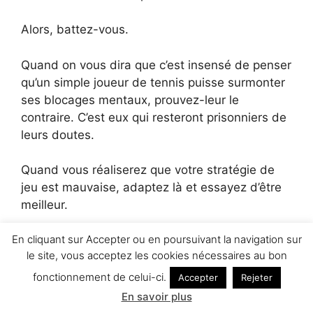
Alors, battez-vous.
Quand on vous dira que c’est insensé de penser
qu’un simple joueur de tennis puisse surmonter
ses blocages mentaux, prouvez-leur le
contraire. C’est eux qui resteront prisonniers de
leurs doutes.
Quand vous réaliserez que votre stratégie de
jeu est mauvaise, adaptez là et essayez d’être
meilleur.
En cliquant sur Accepter ou en poursuivant la navigation sur
Quand vos performances ne seront pas à la
le site, vous acceptez les cookies nécessaires au bon
hauteur, investissez davantage de temps pour
atteindre l’excellence et surprendre vos
fonctionnement de celui-ci.
Accepter
Rejeter
adversaires.
En savoir plus