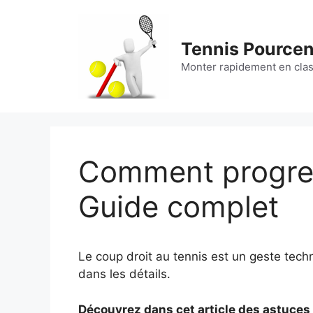
Aller
au
contenu
Tennis Pource
Monter rapidement en cla
Comment progres
Guide complet
Le coup droit au tennis est un geste tec
dans les détails.
Découvrez dans cet article des astuces