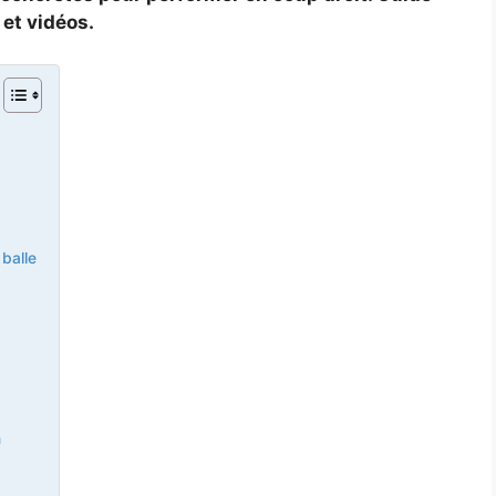
 et vidéos.
balle
n